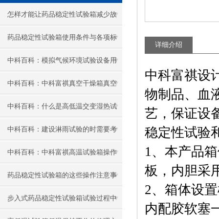
怎样才能让药品稳定性试验箱减少故
障的发生
药品稳定性试验箱使用条件与各项标
详细介绍
准概述
中科百科：模拟气候环境试验设备用
中科富祺设
户常识（中科富祺专业指导）
中科百科：中科富祺真空干燥箱真空
物制品、血
表读数与真空度（Pa）换算方法详解
中科百科：什么是高低温交变湿热试
艺，保证设
验箱的关键技术指标?
稳定性试验
中科百科：建设淋雨试验的时需要考
1、
本产品箱
虑哪些因素
中科百科：中科富祺高温试验箱操作
板，内胆采
流程及维护保养细节
药品稳定性试验箱的这些操作注意事
2、
箱体设置
项一定要牢记
步入式药品稳定性试验箱试验过程中
内配胶软塞