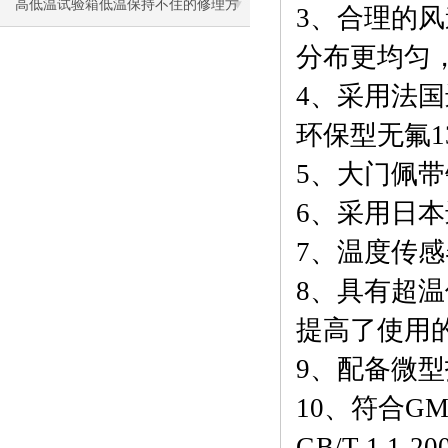
的一些细节您一定要注意
高低温试验箱低温保持不住的修理方
3、
合理的风
法
分布更均匀
4
、
采用
法国
环保型无氟1
5、
大门佩带
6、
采用日本
7、
温度传感
8、
具有超温
提高了使用
9、
配备微型
10、
符合
GM
GB/T 1.1-2