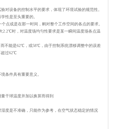
试验对设备的控制水平的要求，体现了环境试验的规范性。
科学性是至头重要的。
指那一个点或是在那一时间，鸸对整个工作空间的各点的要求。
i大2.2℃时，对温度场均匀性要求是某一瞬间温度场各点温
，而不能是62℃，或58℃，由于控制系统漂移调整中的误差
超过62℃
环境条件具有重要意义。
测量干球温度并加以换算而得到
对湿度是不准确，只能作为参考，在空气状态稳定的情况