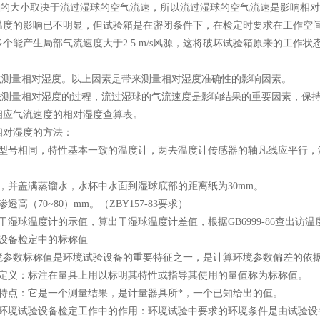
的大小取决于流过湿球的空气流速，所以流过湿球的空气流速是影响相对湿
温度的影响已不明显，但试验箱是在密闭条件下，在检定时要求在工作空间布
个能产生局部气流速度大于2.5 m/s风源，这将破坏试验箱原来的工作状
球法测量相对湿度。以上因素是带来测量相对湿度准确性的影响因素。
法测量相对湿度的过程，流过湿球的气流速度是影响结果的重要因素，保持2.5
相应气流速度的相对湿度查算表。
相对湿度的方法：
支型号相同，特性基本一致的温度计，两去温度计传感器的轴凡线应平行，
，并盖满蒸馏水，水杯中水面到湿球底部的距离纸为30mm。
透高（70~80）mm。（ZBY157-83要求）
干湿球温度计的示值，算出干湿球温度计差值，根据GB6999-86查出访
验设备检定中的标称值
境参数标称值是环境试验设备的重要特征之一，是计算环境参数偏差的依
的定义：标注在量具上用以标明其特性或指导其使用的量值称为标称值。
的特点：它是一个测量结果，是计量器具所*，一个已知给出的值。
在环境试验设备检定工作中的作用：环境试验中要求的环境条件是由试验设