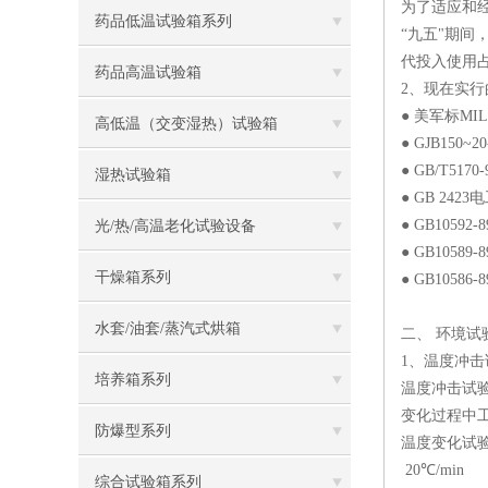
为了适应和
药品低温试验箱系列
“九五"期间
代投入使用占
药品高温试验箱
2、现在实行
● 美军标MIL-
高低温（交变湿热）试验箱
● GJB150
● GB/T5
湿热试验箱
● GB 24
● GB105
光/热/高温老化试验设备
● GB105
干燥箱系列
● GB105
水套/油套/蒸汽式烘箱
二、 环境试
1、温度冲
培养箱系列
温度冲击试
变化过程中
防爆型系列
温度变化试验
20℃/min
综合试验箱系列