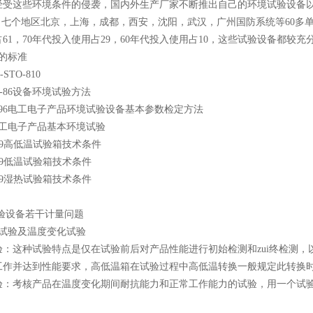
经受这些环境条件的侵袭，国内外生产厂家不断推出自己的环境试验设备
，七个地区北京，上海，成都，西安，沈阳，武汉，广州国防系统等60多
61，70年代投入使用占29，60年代投入使用占10，这些试验设备都较
的标准
STO-810
~20-86设备环境试验方法
170-96电工电子产品环境试验设备基本参数检定方法
23电工电子产品基本环境试验
92-89高低温试验箱技术条件
89-89低温试验箱技术条件
86-89湿热试验箱技术条件
验设备若干计量问题
击试验及温度变化试验
验：这种试验特点是仅在试验前后对产品性能进行初始检测和zui终检测
工作并达到性能要求，高低温箱在试验过程中高低温转换一般规定此转换时
：考核产品在温度变化期间耐抗能力和正常工作能力的试验，用一个试验箱对温