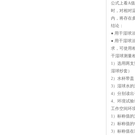
公式上看A值
时，对相对
内，将存在多
结论：
● 用干湿
● 用干湿球
求，可使用
干湿球测量
1）选用两
湿球纱套）
2）水杯带盖
3）湿球水的渗
4）分别读出
4、环境试
工作空间环
1）标称值
2）标称值
3）标称值