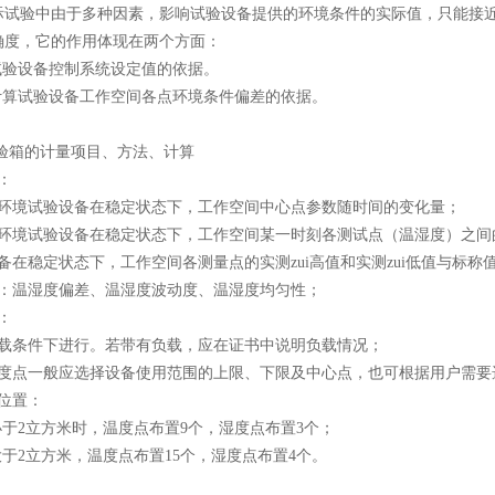
际试验中由于多种因素，影响试验设备提供的环境条件的实际值，只能接
确度，它的作用体现在两个方面：
试验设备控制系统设定值的依据。
是计算试验设备工作空间各点环境条件偏差的依据。
试验箱的计量项目、方法、计算
：
：环境试验设备在稳定状态下，工作空间中心点参数随时间的变化量；
：环境试验设备在稳定状态下，工作空间某一时刻各测试点（温湿度）之间
备在稳定状态下，工作空间各测量点的实测zui高值和实测zui低值与标称
性：温湿度偏差、温湿度波动度、温湿度均匀性；
：
空载条件下进行。若带有负载，应在证书中说明负载情况；
湿度点一般应选择设备使用范围的上限、下限及中心点，也可根据用户需要
位置：
小于2立方米时，温度点布置9个，湿度点布置3个；
大于2立方米，温度点布置15个，湿度点布置4个。