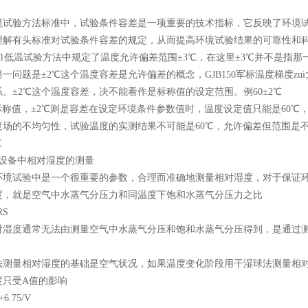
境试验方法标准中，试验条件容差是一项重要的技术指标，它反映了环境
理解有头标准对试验条件容差的规定，从而提高环境试验结果的可靠性和
23.1低温试验方法中规定了温度允许偏差范围±3℃，在这里±3℃并不是
一问题是±2℃这个温度容差是允许偏差的概念，GJB150军标温度梯度zu
。±2℃这个温度容差，决不能看作是标称值的设定范围。例60±2℃
标称值，±2℃则是容差在设定环境条件参数值时，温度设定值只能是60℃
场的不均匀性，试验温度的实测结果不可能是60℃，允许偏差但范围是不
℃
验设备中相对湿度的测量
环境试验中是一个很重要的参数，合理而准确地测量相对湿度，对于保证
度，就是空气中水蒸气分压力和同温度下饱和水蒸气分压力之比
RS
对湿度通常无法由测量空气中水蒸气分压和饱和水蒸气分压得到，是通过
法测量相对湿度的基础是空气状况，如果温度变化阶段用干湿球法测量相
度只受A值的影响
+6.75/V