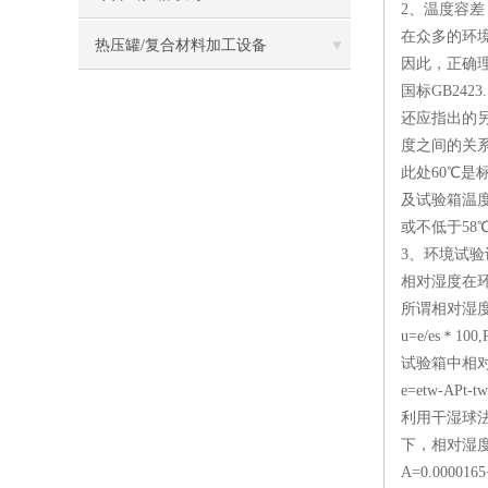
2、温度容差
在众多的环
热压罐/复合材料加工设备
因此，正确
国标GB24
还应指出的另
度之间的关系
此处60℃是
及试验箱温度
或不低于58
3、环境试
相对湿度在
所谓相对湿
u=e/es＊100,
试验箱中相
e=etw-APt-tw
利用干湿球
下，相对湿
A=0.0000165