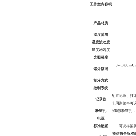
工作室内容积
产
品材
质
温
度范
围
温
度波
动
度
温
度均
匀
度
光照强度
0
～140uw/C
紫外辐照
制冷方式
控制系
统
配置记录、打
记录仪
印周期频率可调
验证孔
ф50做验证孔
电
源
标
准
配置
可调样
架
提供符合标准的