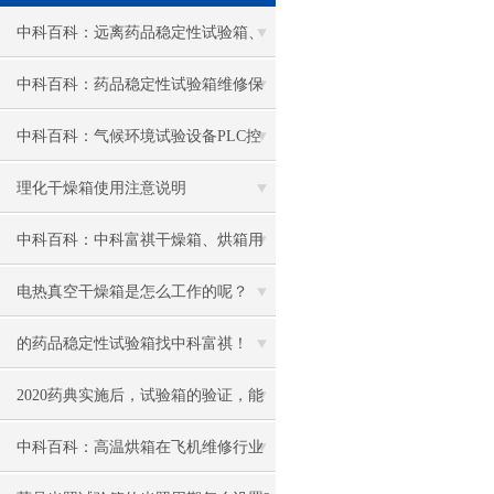
中科百科：远离药品稳定性试验箱、
光照试验箱噪音小窍门
中科百科：药品稳定性试验箱维修保
养五步曲
中科百科：气候环境试验设备PLC控
制系统可靠性降低的主要原因及分析
理化干燥箱使用注意说明
中科百科：中科富祺干燥箱、烘箱用
JJF1101-2019规范计量检测实践与应用
电热真空干燥箱是怎么工作的呢？
的药品稳定性试验箱找中科富祺！
2020药典实施后，试验箱的验证，能
否达到湿度的控制精度要求呢？
中科百科：高温烘箱在飞机维修行业