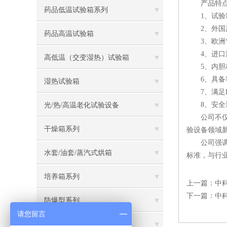
产品特点
药品低温试验箱系列
1、试验箱
2、外国原
药品高温试验箱
3、欧洲*
4、进口温
高低温（交变湿热）试验箱
5、内胆材质
6、具备符
湿热试验箱
7、满足ICH2
8、安全装
光/热/高温老化试验设备
公司不仅致
干燥箱系列
验设备领域
公司强调试
水套/油套/蒸汽式烘箱
标准，与行
培养箱系列
上一篇：
中
下一篇：
中
防爆型系列
请您留言
综合试验箱系列