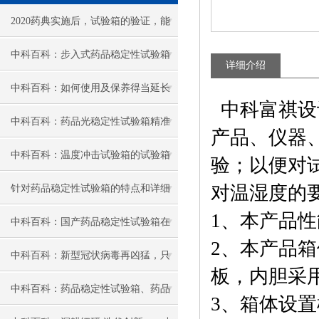
2020药典实施后，试验箱的验证，能
否达到湿度的控制精度要求呢？
中科百科：步入式药品稳定性试验箱
详细介绍
您知多少？
中科百科：如何使用及保养得当延长
中科富祺设
三综合试验箱使用寿命？
中科百科：药品光稳定性试验箱精准
产品、仪器
设计护航药品质量，多元用途赋能医
中科百科：温度冲击试验箱的试验箱
验；以便对试
药发展
结构
对温湿度的
针对药品稳定性试验箱的特点和详细
1、
本产品性
知识
中科百科：国产药品稳定性试验箱在
2、
本产品箱
生命医药科学领域发展前瞻性分析
中科百科：新型冠状病毒再凶猛，只
板
，
内胆采
有抓住它这5个“致命弱点”你也能扛过
中科百科：药品稳定性试验箱、药品
3、
箱体设置