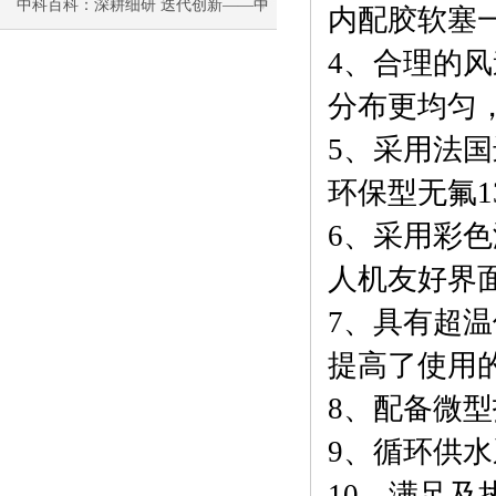
去
光照试验箱不能降温维修方法
中科百科：深耕细研 迭代创新——中
内配胶软塞
科富祺热空气老化试验箱的设计之路
4、
合理的风
分布更均匀
5、
采用
法国
环保型无氟1
6、
采用彩色
人机友好界
7、
具有超温
提高了使用
8、
配备微
9、
循环供水
10、满足及